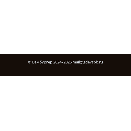
©
Вамбургер
2024–2026
mail@gdevspb.ru